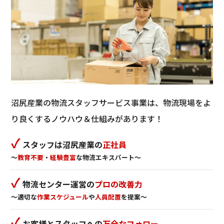
沼尻産業の物流スタッフサービス事業は、物流現場をよ
り良くするノウハウ＆仕組みがあります！
✓
スタッフは沼尻産業の
正社員
～
教育不要
・
経験豊富
な物流エキスパート～
✓
物流センター運営の
プロの改善力
～適切な
作業スケジュール
や
人員配置
を提案～
✓
お客様とスタッフへの
万全なフォロー