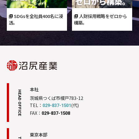
SDGsを全社員400名に浸
人財採用戦略をゼロから
透。
構築。
本社
HEAD OFFICE
茨城県つくば市榎戸783-12
TEL：
(代)
029-837-1501
FAX：
029-837-1508
東京本部